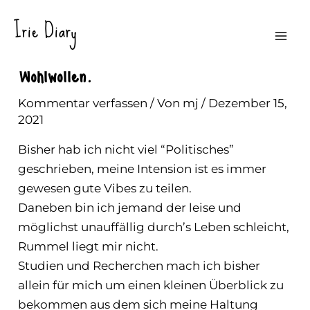
Zum
Irie Diary
Inhalt
Glasklares Ja Für Wahrheit Und
Mai
springen
Wohlwollen.
Men
Kommentar verfassen
/ Von
mj
/
Dezember 15,
2021
Bisher hab ich nicht viel “Politisches”
geschrieben, meine Intension ist es immer
gewesen gute Vibes zu teilen.
Daneben bin ich jemand der leise und
möglichst unauffällig durch’s Leben schleicht,
Rummel liegt mir nicht.
Studien und Recherchen mach ich bisher
allein für mich um einen kleinen Überblick zu
bekommen aus dem sich meine Haltung