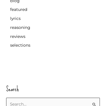
blog
featured
lyrics
reasoning
reviews
selections
Search
S