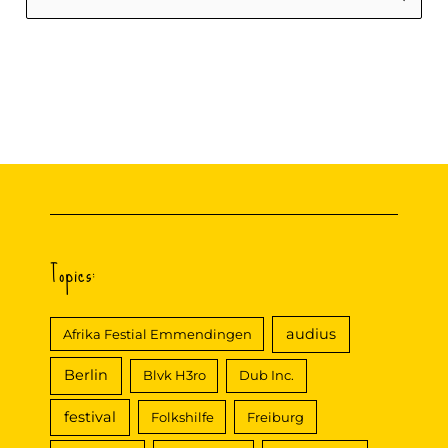
u
c
h
e
n
n
a
c
Topics:
h
:
audius
Afrika Festial Emmendingen
Berlin
Blvk H3ro
Dub Inc.
festival
Folkshilfe
Freiburg