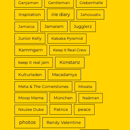
Ganjaman
Gentleman
Grabenhalle
irie diary
Inspiration
Jahcoustix
Jamaram
Jugglerz
Jamaica
Junior Kelly
Kabaka Pyramid
Kammgarn
Keep It Real Crew
Konstanz
keep it real jam
Macadamya
Kulturladen
Meta & The Cornerstones
Miwata
Moop Mama
München
Naâman
peace
Nkulee Dube
Patrice
photos
Randy Valentine