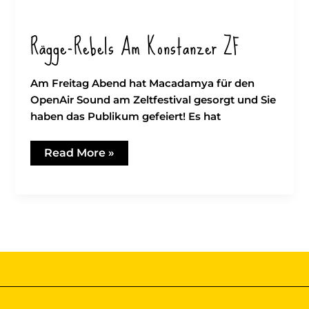
Rägge-Rebels Am Konstanzer ZF
Am Freitag Abend hat Macadamya für den
OpenAir Sound am Zeltfestival gesorgt und Sie
haben das Publikum gefeiert! Es hat
Rägge-
Read More »
Rebels
am
Konstanzer
ZF