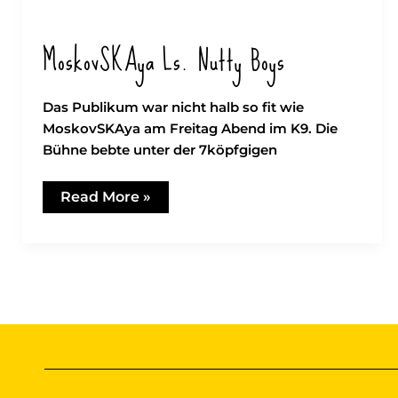
in
Konstanz
MoskovSKAya Ls. Nutty Boys
Das Publikum war nicht halb so fit wie
MoskovSKAya am Freitag Abend im K9. Die
Bühne bebte unter der 7köpfgigen
MoskovSKAya
Read More »
ls.
Nutty
Boys