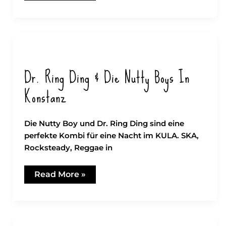
Konstanz
Dr. Ring Ding & Die Nutty Boys In
Konstanz
Die Nutty Boy und Dr. Ring Ding sind eine
perfekte Kombi für eine Nacht im KULA. SKA,
Rocksteady, Reggae in
Dr.
Read More »
Ring
Ding
&
die
Nutty
Boys