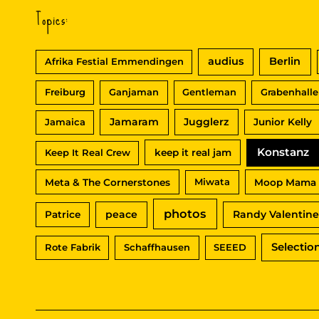
Topics:
audius
Berlin
Afrika Festial Emmendingen
Freiburg
Ganjaman
Gentleman
Grabenhalle
Jamaram
Jugglerz
Jamaica
Junior Kelly
Konstanz
Keep It Real Crew
keep it real jam
Meta & The Cornerstones
Miwata
Moop Mama
photos
peace
Randy Valentine
Patrice
Selectio
Rote Fabrik
Schaffhausen
SEEED