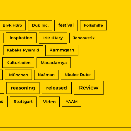
festival
Blvk H3ro
Dub Inc.
Folkshilfe
irie diary
Inspiration
Jahcoustix
Kammgarn
Kabaka Pyramid
Macadamya
Kulturladen
München
Naâman
Nkulee Dube
Review
reasoning
released
ns
Video
Stuttgart
YAAM