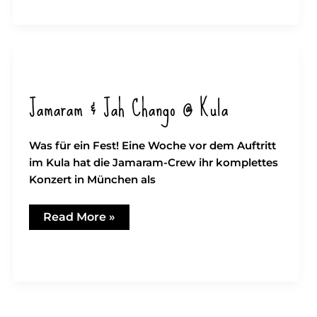
Konstanz
Jamaram & Jah Chango @ Kula
Was für ein Fest! Eine Woche vor dem Auftritt
im Kula hat die Jamaram-Crew ihr komplettes
Konzert in München als
Jamaram
Read More »
&
Jah
Chango
@
Kula