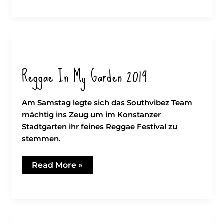
&
Diskopunk
Reggae In My Garden 2019
Am Samstag legte sich das Southvibez Team
mächtig ins Zeug um im Konstanzer
Stadtgarten ihr feines Reggae Festival zu
stemmen.
Reggae
Read More »
in
my
garden
2019