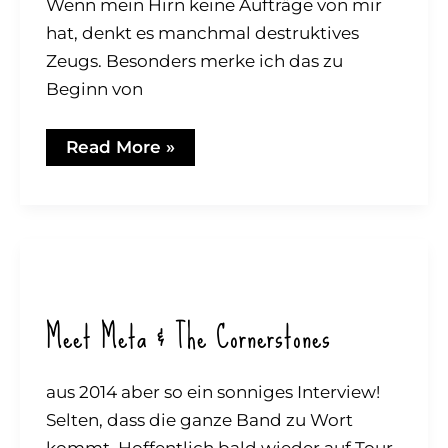
Wenn mein Hirn keine Aufträge von mir
hat, denkt es manchmal destruktives
Zeugs. Besonders merke ich das zu
Beginn von
Drive
Read More »
Meet Meta & The Cornerstones
aus 2014 aber so ein sonniges Interview!
Selten, dass die ganze Band zu Wort
kommt. Hoffentlich bald wieder auf Tour.