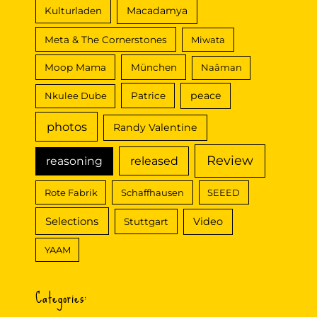
Macadamya
Kulturladen
Meta & The Cornerstones
Miwata
Moop Mama
München
Naâman
peace
Nkulee Dube
Patrice
photos
Randy Valentine
Review
reasoning
released
Rote Fabrik
Schaffhausen
SEEED
Selections
Video
Stuttgart
YAAM
Categories: