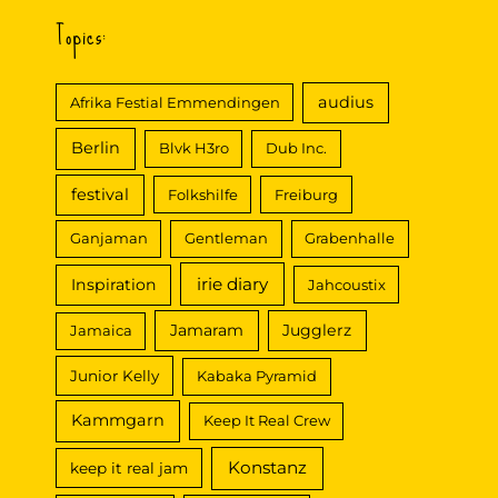
Topics:
audius
Afrika Festial Emmendingen
Berlin
Blvk H3ro
Dub Inc.
festival
Folkshilfe
Freiburg
Ganjaman
Gentleman
Grabenhalle
irie diary
Inspiration
Jahcoustix
Jamaram
Jugglerz
Jamaica
Junior Kelly
Kabaka Pyramid
Kammgarn
Keep It Real Crew
Konstanz
keep it real jam