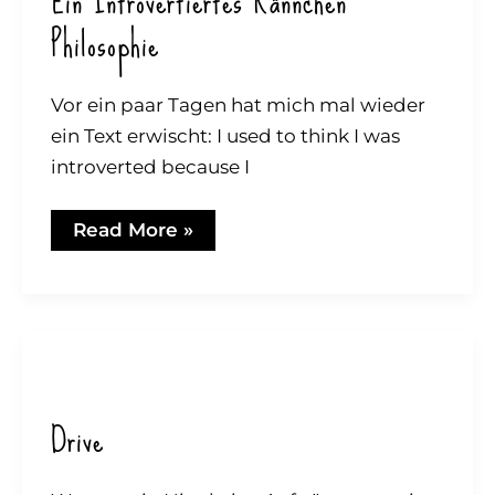
Ein Introvertiertes Kännchen
Philosophie
Vor ein paar Tagen hat mich mal wieder
ein Text erwischt: I used to think I was
introverted because I
Ein
Read More »
introvertiertes
Kännchen
Philosophie
Drive