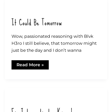
It Could Be Tomorrow
Wow, passionated reasoning with Blvk
H3ro I still believe, that tomorrow might
just be the day and I don’t wanna
It
Read More »
could
be
tomorrow