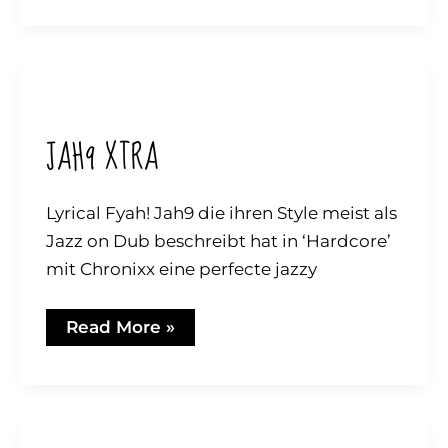
Release
JAH9 XTRA
Lyrical Fyah! Jah9 die ihren Style meist als
Jazz on Dub beschreibt hat in ‘Hardcore’
mit Chronixx eine perfecte jazzy
JAH9
Read More »
XTRA