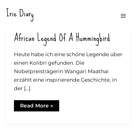
Zum
Irie Diary
Inhalt
Mai
springen
African Legend Of A Hummingbird
Men
Heute habe ich eine schöne Legende über
einen Kolibri gefunden. Die
Nobelpreisträgerin Wangari Maathai
erzählt eine inspirierende Geschichte, in
der […]
African
Read More »
legend
of
a
hummingbird