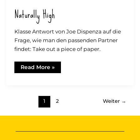
Naturally High
Klasse Antwort von Joe Dispenza auf die
Frage, wie man den passenden Partner
findet: Take out a piece of paper.
Naturally
Read More »
High
1
2
Weiter
→