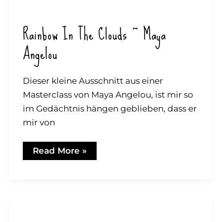
Rainbow In The Clouds ~ Maya
Angelou
Dieser kleine Ausschnitt aus einer
Masterclass von Maya Angelou, ist mir so
im Gedächtnis hängen geblieben, dass er
mir von
Rainbow
Read More »
in
the
clouds
~
Maya
Angelou