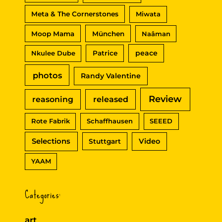
Meta & The Cornerstones
Miwata
Moop Mama
München
Naâman
peace
Nkulee Dube
Patrice
photos
Randy Valentine
Review
reasoning
released
Rote Fabrik
Schaffhausen
SEEED
Selections
Video
Stuttgart
YAAM
Categories:
art