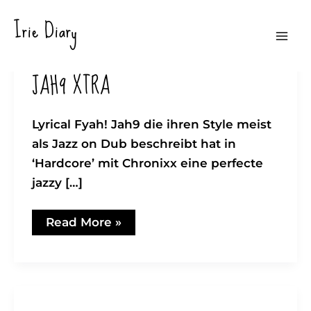
Zum
Irie Diary
Inhalt
Mai
springen
JAH9 XTRA
Men
Lyrical Fyah! Jah9 die ihren Style meist
als Jazz on Dub beschreibt hat in
‘Hardcore’ mit Chronixx eine perfecte
jazzy […]
JAH9
Read More »
XTRA