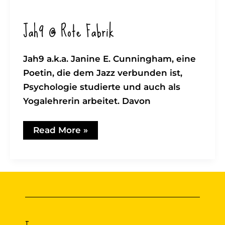
Jah9 @ Rote Fabrik
Jah9 a.k.a. Janine E. Cunningham, eine
Poetin, die dem Jazz verbunden ist,
Psychologie studierte und auch als
Yogalehrerin arbeitet. Davon
Jah9
Read More »
@
Rote
Fabrik