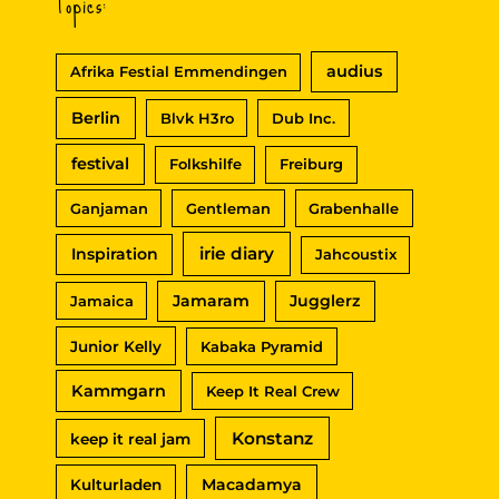
Topics:
audius
Afrika Festial Emmendingen
Berlin
Blvk H3ro
Dub Inc.
festival
Folkshilfe
Freiburg
Ganjaman
Gentleman
Grabenhalle
irie diary
Inspiration
Jahcoustix
Jamaram
Jugglerz
Jamaica
Junior Kelly
Kabaka Pyramid
Kammgarn
Keep It Real Crew
Konstanz
keep it real jam
Macadamya
Kulturladen