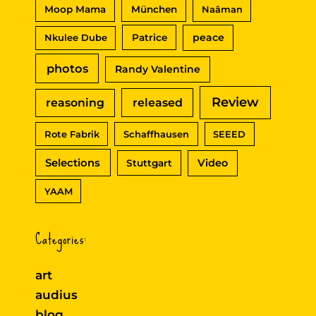
Moop Mama
München
Naâman
peace
Nkulee Dube
Patrice
photos
Randy Valentine
Review
reasoning
released
Rote Fabrik
Schaffhausen
SEEED
Selections
Video
Stuttgart
YAAM
Categories:
art
audius
blog