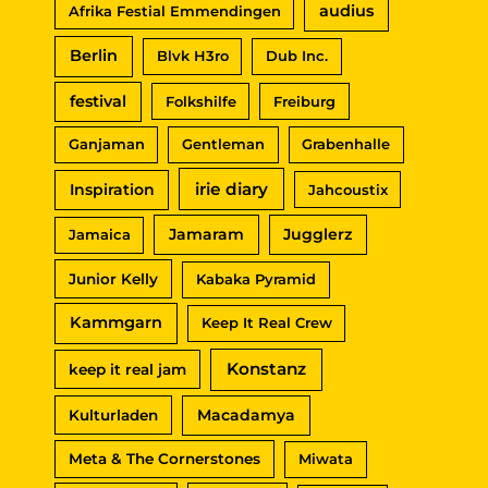
audius
Afrika Festial Emmendingen
h
Berlin
Blvk H3ro
Dub Inc.
:
festival
Folkshilfe
Freiburg
Ganjaman
Gentleman
Grabenhalle
irie diary
Inspiration
Jahcoustix
Jamaram
Jugglerz
Jamaica
Junior Kelly
Kabaka Pyramid
Kammgarn
Keep It Real Crew
Konstanz
keep it real jam
Macadamya
Kulturladen
Meta & The Cornerstones
Miwata