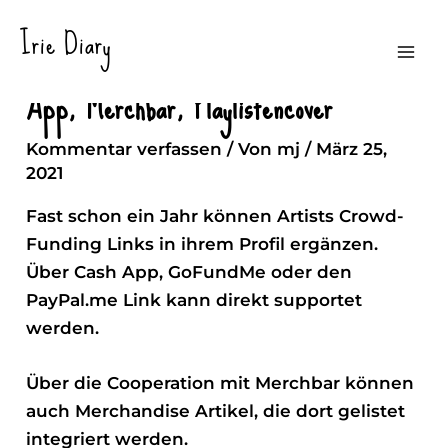
Zum
Irie Diary
Inhalt
Spotify – PayPal.me, GoFundMe, Cash
Mai
springen
App, Merchbar, Playlistencover
Men
Kommentar verfassen
/ Von
mj
/
März 25,
2021
Fast schon ein Jahr können Artists
Crowd-
Funding
Links in ihrem Profil ergänzen.
Über Cash App, GoFundMe oder den
PayPal.me Link kann direkt supportet
werden.
Über die Cooperation mit
Merchbar
können
auch Merchandise Artikel, die dort gelistet
integriert werden.