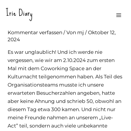
Zum
Irie Diary
Inhalt
1. Kulturnacht @ Coworking Radolfzell
Mai
springen
Kommentar verfassen
/ Von
mj
/
Oktober 12,
Men
2024
Es war unglaublich! Und ich werde nie
vergessen, wie wir am 2.10.2024 zum ersten
Mal mit dem Coworking Space an der
Kulturnacht teilgenommen haben. Als Teil des
Organisationsteams musste ich unsere
erwarteten Besucherzahlen angeben, hatte
aber keine Ahnung und schrieb 50, obwohl an
diesem Tag etwa 300 kamen. Und nicht nur
meine Freunde nahmen an unserem „Live-
Act” teil, sondern auch viele unbekannte