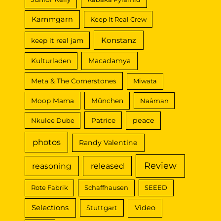
Kammgarn
Keep It Real Crew
Konstanz
keep it real jam
Macadamya
Kulturladen
Meta & The Cornerstones
Miwata
Moop Mama
München
Naâman
peace
Nkulee Dube
Patrice
photos
Randy Valentine
Review
reasoning
released
Rote Fabrik
Schaffhausen
SEEED
Selections
Video
Stuttgart