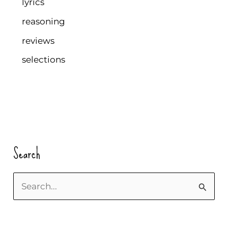
lyrics
reasoning
reviews
selections
Search
S
u
c