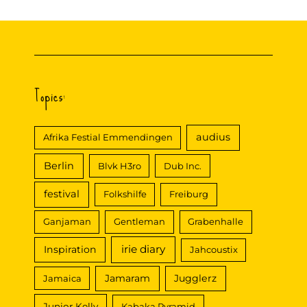
h
e
n
n
Topics:
a
c
audius
Afrika Festial Emmendingen
h
Berlin
Blvk H3ro
Dub Inc.
:
festival
Folkshilfe
Freiburg
Ganjaman
Gentleman
Grabenhalle
irie diary
Inspiration
Jahcoustix
Jamaram
Jugglerz
Jamaica
Junior Kelly
Kabaka Pyramid