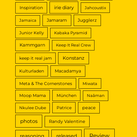
irie diary
Inspiration
Jahcoustix
Jamaram
Jugglerz
Jamaica
Junior Kelly
Kabaka Pyramid
Kammgarn
Keep It Real Crew
Konstanz
keep it real jam
Macadamya
Kulturladen
Meta & The Cornerstones
Miwata
Moop Mama
München
Naâman
peace
Nkulee Dube
Patrice
photos
Randy Valentine
Review
reasoning
released