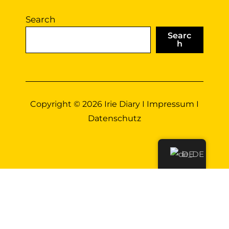
Search
Searc
h
Copyright © 2026 Irie Diary I
Impressum
I
Datenschutz
DE
Diese Website benutzt Cookies. Wenn du die
Website weiter nutzt, gehen wir von deinem
Einverständnis aus.
OK
Nein
Erfahre mehr