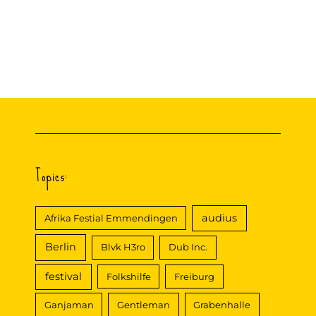
n
a
c
h
:
Topics:
audius
Afrika Festial Emmendingen
Berlin
Blvk H3ro
Dub Inc.
festival
Folkshilfe
Freiburg
Ganjaman
Gentleman
Grabenhalle