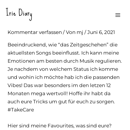
Zum
Irie Diary
Inhalt
RELEASED! MAY ’21
Mai
springen
Kommentar verfassen
/ Von
mj
/
Juni 6, 2021
Men
Beeindruckend, wie “das Zeitgeschehen” die
aktuellsten Songs beeinflusst. Ich kann meine
Emotionen am besten durch Musik regulieren.
Je nachdem von welchem Status ich komme
und wohin ich möchte hab ich die passenden
Vibes! Das war besonders im den letzen 12
Monaten mega wertvoll! Hoffe ihr habt da
auch eure Tricks um gut für euch zu sorgen.
#TakeCare
Hier sind meine Favourites, was sind eure?