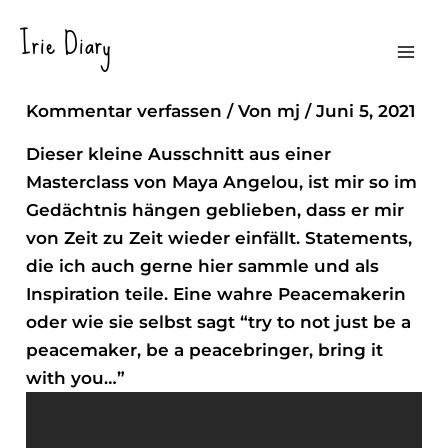
Zum
Irie Diary
Inhalt
Rainbow In The Clouds ~ Maya Angelou
Mai
springen
Kommentar verfassen
/ Von
mj
/
Juni 5, 2021
Men
Dieser kleine Ausschnitt aus einer
Masterclass von Maya Angelou, ist mir so im
Gedächtnis hängen geblieben, dass er mir
von Zeit zu Zeit wieder einfällt. Statements,
die ich auch gerne hier sammle und als
Inspiration teile. Eine wahre Peacemakerin
oder wie sie selbst sagt
“try to not just be a
peacemaker, be a peacebringer, bring it
with you…”