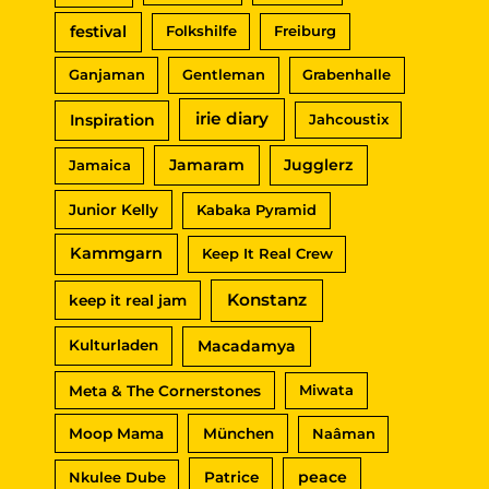
festival
Folkshilfe
Freiburg
Ganjaman
Gentleman
Grabenhalle
irie diary
Inspiration
Jahcoustix
Jamaram
Jugglerz
Jamaica
Junior Kelly
Kabaka Pyramid
Kammgarn
Keep It Real Crew
Konstanz
keep it real jam
Macadamya
Kulturladen
Meta & The Cornerstones
Miwata
Moop Mama
München
Naâman
peace
Nkulee Dube
Patrice