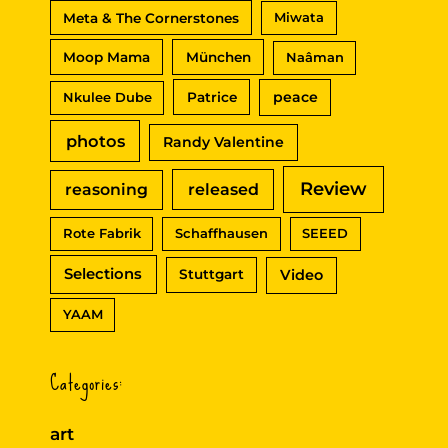
Meta & The Cornerstones
Miwata
Moop Mama
München
Naâman
peace
Nkulee Dube
Patrice
photos
Randy Valentine
Review
reasoning
released
Rote Fabrik
Schaffhausen
SEEED
Selections
Video
Stuttgart
YAAM
Categories:
art