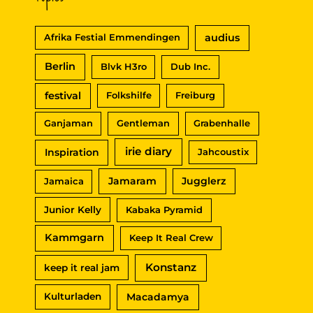
c
audius
Afrika Festial Emmendingen
h
Berlin
Blvk H3ro
Dub Inc.
:
festival
Folkshilfe
Freiburg
Ganjaman
Gentleman
Grabenhalle
irie diary
Inspiration
Jahcoustix
Jamaram
Jugglerz
Jamaica
Junior Kelly
Kabaka Pyramid
Kammgarn
Keep It Real Crew
Konstanz
keep it real jam
Macadamya
Kulturladen