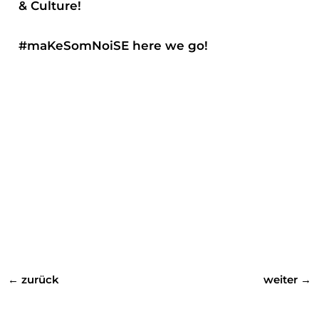
& Culture!
#maKeSomNoiSE here we go!
←
zurück
weiter
→