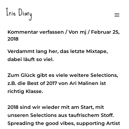
Zum
Irie Diary
Inhalt
Released! Jan + Feb Mixtape
Mai
springen
Kommentar verfassen
/ Von
mj
/
Februar 25,
Men
2018
Verdammt lang her, das letzte Mixtape,
dabei läuft so viel.
Zum Glück gibt es viele weitere Selections,
z.B. die
Best of 2017 von Ari Malinen
ist
richtig Klasse.
2018 sind wir wieder mit am Start, mit
unseren Selections aus taufrischem Stoff.
Spreading the good vibes, supporting Artist