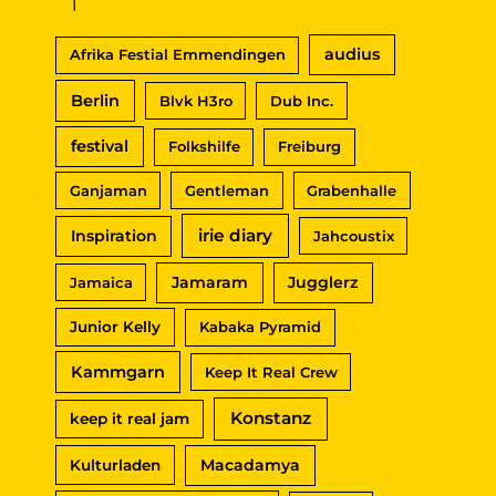
c
audius
Afrika Festial Emmendingen
h
Berlin
Blvk H3ro
Dub Inc.
:
festival
Folkshilfe
Freiburg
Ganjaman
Gentleman
Grabenhalle
irie diary
Inspiration
Jahcoustix
Jamaram
Jugglerz
Jamaica
Junior Kelly
Kabaka Pyramid
Kammgarn
Keep It Real Crew
Konstanz
keep it real jam
Macadamya
Kulturladen