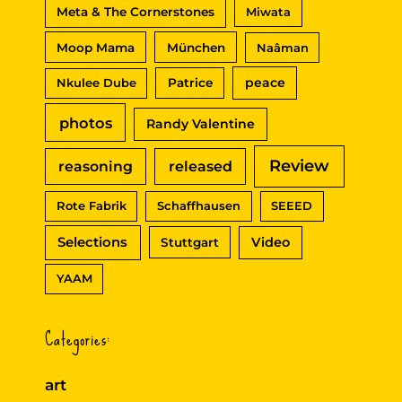
Meta & The Cornerstones
Miwata
Moop Mama
München
Naâman
peace
Nkulee Dube
Patrice
photos
Randy Valentine
Review
reasoning
released
Rote Fabrik
Schaffhausen
SEEED
Selections
Video
Stuttgart
YAAM
Categories:
art