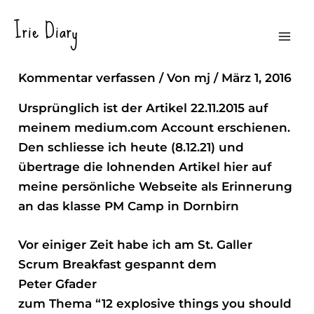
Zum
Irie Diary
Inhalt
Improvisations-Theater
Mai
springen
Kommentar verfassen
/ Von
mj
/
März 1, 2016
Men
Ursprünglich ist der Artikel 22.11.2015 auf
meinem medium.com Account erschienen.
Den schliesse ich heute (8.12.21) und
übertrage die lohnenden Artikel hier auf
meine persönliche Webseite als Erinnerung
an das klasse PM Camp in Dornbirn
Vor einiger Zeit habe ich am St. Galler
Scrum Breakfast gespannt dem
Peter Gfader
zum Thema “12 explosive things you should