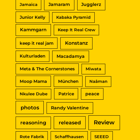
Jamaram
Jugglerz
Jamaica
Junior Kelly
Kabaka Pyramid
Kammgarn
Keep It Real Crew
Konstanz
keep it real jam
Macadamya
Kulturladen
Meta & The Cornerstones
Miwata
Moop Mama
München
Naâman
peace
Nkulee Dube
Patrice
photos
Randy Valentine
Review
reasoning
released
Rote Fabrik
Schaffhausen
SEEED