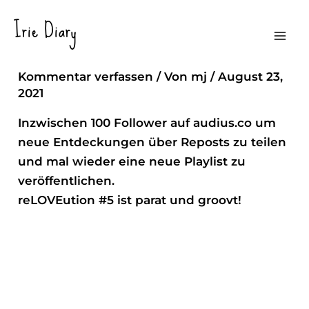
Zum
Irie Diary
Inhalt
ReLOVEution #5 @Audius
Mai
springen
Kommentar verfassen
/ Von
mj
/
August 23,
Men
2021
Inzwischen 100 Follower auf audius.co um
neue Entdeckungen über Reposts zu teilen
und mal wieder eine neue Playlist zu
veröffentlichen.
reLOVEution #5 ist parat und groovt!