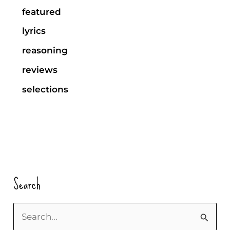
featured
lyrics
reasoning
reviews
selections
Search
S
u