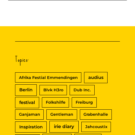
c
h
e
n
n
Topics:
a
c
audius
Afrika Festial Emmendingen
h
Berlin
Blvk H3ro
Dub Inc.
:
festival
Folkshilfe
Freiburg
Ganjaman
Gentleman
Grabenhalle
irie diary
Inspiration
Jahcoustix