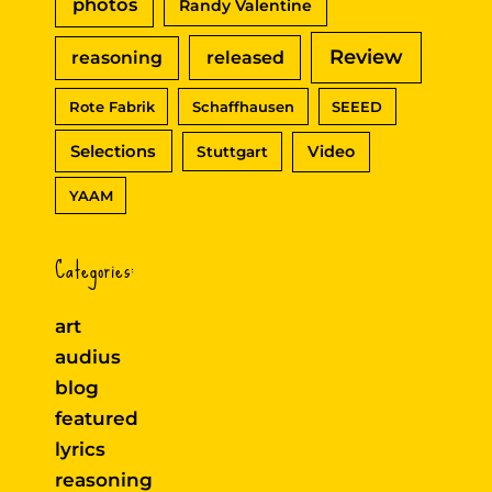
photos
Randy Valentine
Review
reasoning
released
Rote Fabrik
Schaffhausen
SEEED
Selections
Video
Stuttgart
YAAM
Categories:
art
audius
blog
featured
lyrics
reasoning