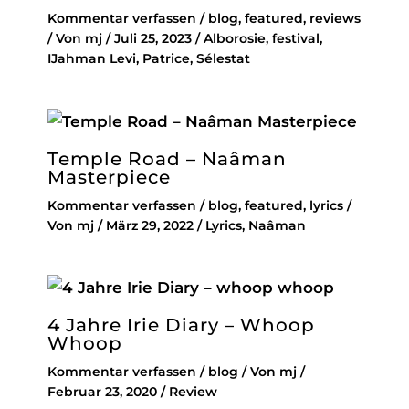
Kommentar verfassen
/
blog
,
featured
,
reviews
/ Von
mj
/
Juli 25, 2023
/
Alborosie
,
festival
,
IJahman Levi
,
Patrice
,
Sélestat
Temple Road – Naâman
Masterpiece
Kommentar verfassen
/
blog
,
featured
,
lyrics
/
Von
mj
/
März 29, 2022
/
Lyrics
,
Naâman
4 Jahre Irie Diary – Whoop
Whoop
Kommentar verfassen
/
blog
/ Von
mj
/
Februar 23, 2020
/
Review