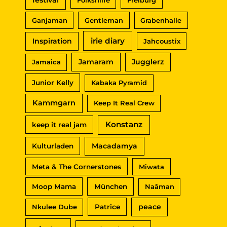
Ganjaman
Gentleman
Grabenhalle
irie diary
Inspiration
Jahcoustix
Jamaram
Jugglerz
Jamaica
Junior Kelly
Kabaka Pyramid
Kammgarn
Keep It Real Crew
Konstanz
keep it real jam
Macadamya
Kulturladen
Meta & The Cornerstones
Miwata
Moop Mama
München
Naâman
peace
Nkulee Dube
Patrice