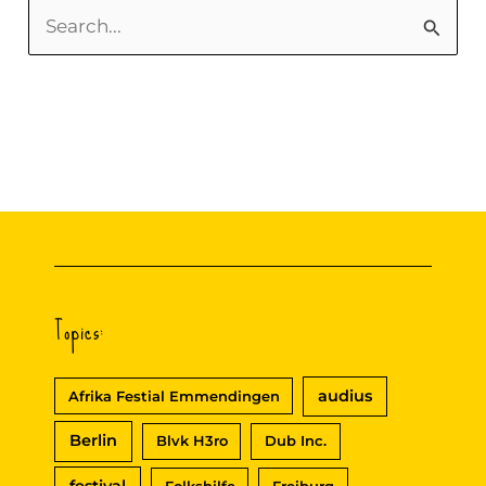
S
u
c
h
e
n
n
a
c
Topics:
h
:
audius
Afrika Festial Emmendingen
Berlin
Blvk H3ro
Dub Inc.
festival
Folkshilfe
Freiburg