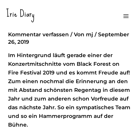
Zum
Irie Diary
Inhalt
Black Forest On Fire ’19
Mai
springen
Kommentar verfassen
/ Von
mj
/
September
Men
26, 2019
Im Hintergrund läuft gerade einer der
Konzertmitschnitte vom
Black Forest on
Fire Festival
2019 und es kommt Freude auf!
Zum einen nochmal die Erinnerung an den
mit Abstand schönsten Regentag in diesem
Jahr und zum anderen schon Vorfreude auf
das nächste Jahr. So ein sympatisches Team
und so ein Hammerprogramm auf der
Bühne.