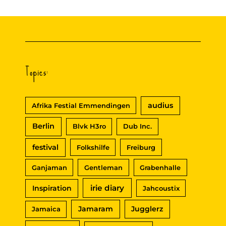
h
e
n
n
Topics:
a
c
audius
Afrika Festial Emmendingen
h
:
Berlin
Blvk H3ro
Dub Inc.
festival
Folkshilfe
Freiburg
Ganjaman
Gentleman
Grabenhalle
irie diary
Inspiration
Jahcoustix
Jamaram
Jugglerz
Jamaica