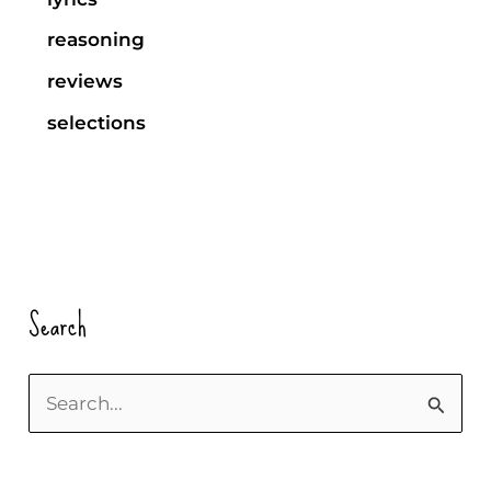
reasoning
reviews
selections
Search
S
u
c