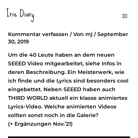
Zum
Irie Diary
Inhalt
Animated Video Art
Mai
springen
Kommentar verfassen
/ Von
mj
/
September
Me
30, 2019
Um die 40 Leute haben an dem neuen
SEEED Video mitgearbeitet, siehe Infos in
deren Beschreibung. Ein Meisterwerk, wie
ich finde und die Lyrics sind besonders cool
eingebettet. Neben SEEED haben auch
THIRD WORLD aktuell ein klasse animiertes
Lyrics-Video. Welche animierten Videos
sollten sonst noch in die Galerie?
(+ Ergänzungen Nov.’21)