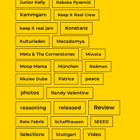
Junior Kelly
Kabaka Pyramid
Kammgarn
Keep It Real Crew
Konstanz
keep it real jam
Macadamya
Kulturladen
Meta & The Cornerstones
Miwata
Moop Mama
München
Naâman
peace
Nkulee Dube
Patrice
photos
Randy Valentine
Review
reasoning
released
Rote Fabrik
Schaffhausen
SEEED
Selections
Video
Stuttgart