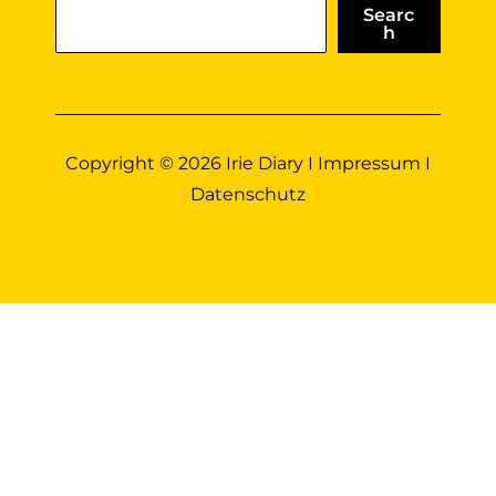
Searc
h
Copyright © 2026 Irie Diary I
Impressum
I
Datenschutz
DE
EN
DE
Diese Website benutzt Cookies. Wenn du die
Website weiter nutzt, gehen wir von deinem
Einverständnis aus.
OK
Nein
Erfahre
mehr