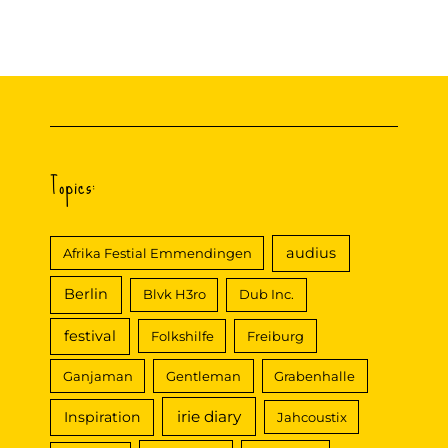
h
:
Topics:
audius
Afrika Festial Emmendingen
Berlin
Blvk H3ro
Dub Inc.
festival
Folkshilfe
Freiburg
Ganjaman
Gentleman
Grabenhalle
irie diary
Inspiration
Jahcoustix