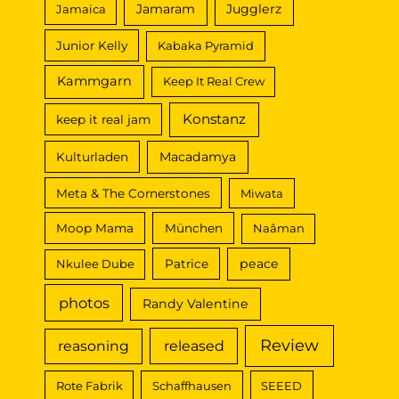
Jamaram
Jugglerz
Jamaica
Junior Kelly
Kabaka Pyramid
Kammgarn
Keep It Real Crew
Konstanz
keep it real jam
Macadamya
Kulturladen
Meta & The Cornerstones
Miwata
Moop Mama
München
Naâman
peace
Nkulee Dube
Patrice
photos
Randy Valentine
Review
reasoning
released
Rote Fabrik
Schaffhausen
SEEED