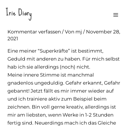
Zum
Irie Diary
Inhalt
Patience
Mai
springen
Kommentar verfassen
/ Von
mj
/
November 28,
Me
2021
Eine meiner “Superkräfte” ist bestimmt,
Geduld mit anderen zu haben. Für mich selbst
hab ich sie allerdings (noch) nicht.
Meine innere Stimme ist manchmal
gnadenlos ungeduldig. Gefahr erkannt, Gefahr
gebannt! Jetzt fällt es mir immer wieder auf
und ich trainiere aktiv zum Beispiel beim
zeichnen. Bin voll gerne kreativ, allerdings ist
mir am liebsten, wenn Werke in 1-2 Stunden
fertig sind. Neuerdings mach ich das Gleiche