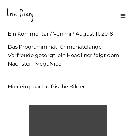
Zum
Irie Diary
Inhalt
Keep It Real Jam 2018
Mai
springen
Ein Kommentar
/ Von
mj
/
August 11, 2018
Me
Das Programm hat für monatelange
Vorfreude gesorgt, ein Headliner folgt dem
Nächsten. MegaNice!
Hier ein paar taufrische Bilder: