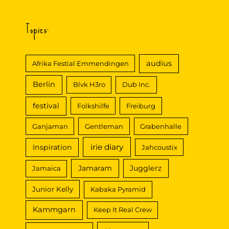
a
c
Topics:
h
:
audius
Afrika Festial Emmendingen
Berlin
Blvk H3ro
Dub Inc.
festival
Folkshilfe
Freiburg
Ganjaman
Gentleman
Grabenhalle
irie diary
Inspiration
Jahcoustix
Jamaram
Jugglerz
Jamaica
Junior Kelly
Kabaka Pyramid
Kammgarn
Keep It Real Crew