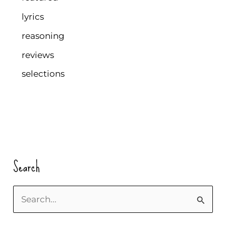
lyrics
reasoning
reviews
selections
Search
S
u