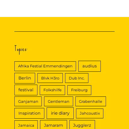
c
h
e
n
n
Topics:
a
c
audius
Afrika Festial Emmendingen
h
Berlin
Blvk H3ro
Dub Inc.
:
festival
Folkshilfe
Freiburg
Ganjaman
Gentleman
Grabenhalle
irie diary
Inspiration
Jahcoustix
Jamaram
Jugglerz
Jamaica