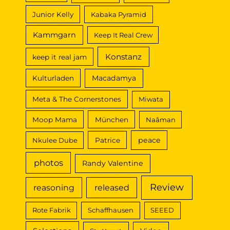
Junior Kelly
Kabaka Pyramid
Kammgarn
Keep It Real Crew
Konstanz
keep it real jam
Macadamya
Kulturladen
Meta & The Cornerstones
Miwata
Moop Mama
München
Naâman
peace
Nkulee Dube
Patrice
photos
Randy Valentine
Review
reasoning
released
Rote Fabrik
Schaffhausen
SEEED