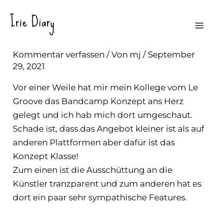
Zum
Irie Diary
Inhalt
Bandcamp
Mai
springen
Kommentar verfassen
/ Von
mj
/
September
Men
29, 2021
Vor einer Weile hat mir mein Kollege vom
Le
Groove
das Bandcamp Konzept ans Herz
gelegt und ich hab mich dort umgeschaut.
Schade ist, dass das Angebot kleiner ist als auf
anderen Plattformen aber dafür ist das
Konzept Klasse!
Zum einen ist die Ausschüttung an die
Künstler tranzparent und zum anderen hat es
dort ein paar sehr sympathische Features.