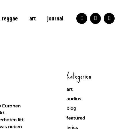
reggae
art
journal
Kategorien
art
audius
0 Euronen
blog
kt.
featured
boten litt.
 was neben
lyrics