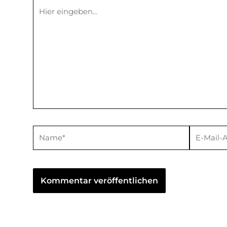
Hier
eingeben…
Name*
E-
Mail-
Adresse*