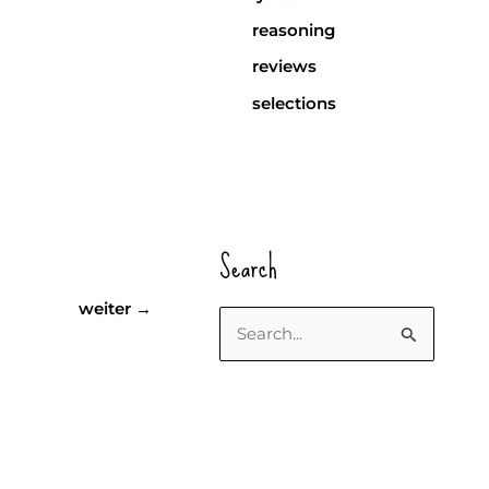
reasoning
reviews
selections
Search
weiter
→
S
u
c
h
e
n