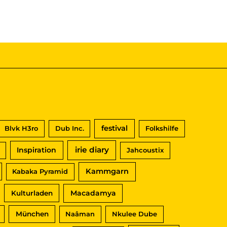
festival
Blvk H3ro
Dub Inc.
Folkshilfe
irie diary
Inspiration
Jahcoustix
Kammgarn
Kabaka Pyramid
Macadamya
Kulturladen
München
Naâman
Nkulee Dube