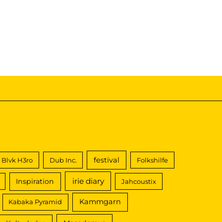
festival
Blvk H3ro
Dub Inc.
Folkshilfe
irie diary
Inspiration
Jahcoustix
Kammgarn
Kabaka Pyramid