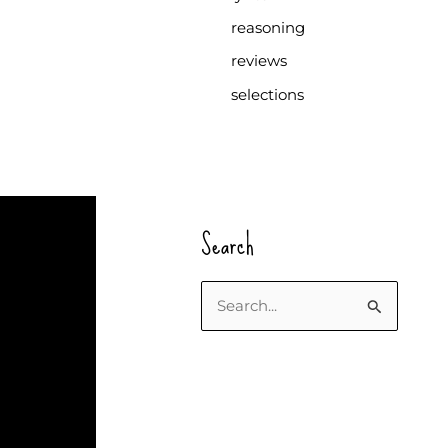
reasoning
reviews
selections
Search
S
u
c
h
e
n