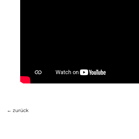
←
zurück