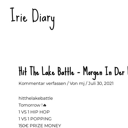
Zum
Irie Diary
Inhalt
springen
Hit The Lake Battle – Morgen In Der 
Kommentar verfassen
/ Von
mj
/
Juli 30, 2021
hitthelakebattle
Tomorrow !🔥
1 VS 1 HIP HOP
1 VS 1 POPPING
150€ PRIZE MONEY