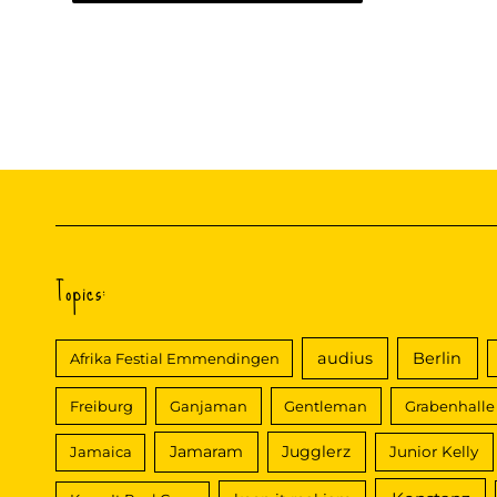
Topics:
audius
Berlin
Afrika Festial Emmendingen
Freiburg
Ganjaman
Gentleman
Grabenhalle
Jamaram
Jugglerz
Jamaica
Junior Kelly