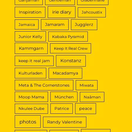
irie diary
Inspiration
Jahcoustix
Jamaram
Jugglerz
Jamaica
Junior Kelly
Kabaka Pyramid
Kammgarn
Keep It Real Crew
Konstanz
keep it real jam
Macadamya
Kulturladen
Meta & The Cornerstones
Miwata
Moop Mama
München
Naâman
peace
Nkulee Dube
Patrice
photos
Randy Valentine