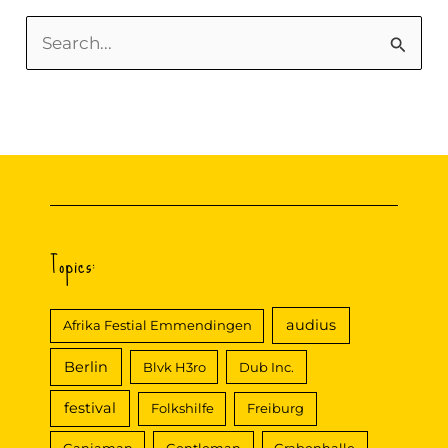
S
u
c
h
e
n
n
Topics:
a
c
audius
Afrika Festial Emmendingen
h
Berlin
Blvk H3ro
Dub Inc.
:
festival
Folkshilfe
Freiburg
Ganjaman
Gentleman
Grabenhalle