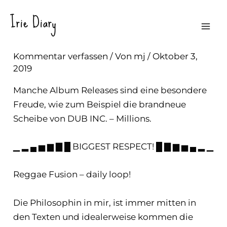
Zum
Irie Diary
Inhalt
Released! DUB INC. Million #Lyrics
Mai
springen
Kommentar verfassen
/ Von
mj
/
Oktober 3,
Men
2019
Manche Album Releases sind eine besondere
Freude, wie zum Beispiel die brandneue
Scheibe von DUB INC. – Millions.
▁ ▂ ▄ ▅ ▆ ▇ █ BIGGEST RESPECT! █ ▇ ▆ ▅ ▄ ▂ ▁
Reggae Fusion – daily loop!
Die Philosophin in mir, ist immer mitten in
den Texten und idealerweise kommen die