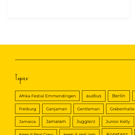
’19
Topics:
audius
Berlin
Afrika Festial Emmendingen
Freiburg
Ganjaman
Gentleman
Grabenhalle
Jamaram
Jugglerz
Jamaica
Junior Kelly
Konstanz
Keep It Real Crew
keep it real jam