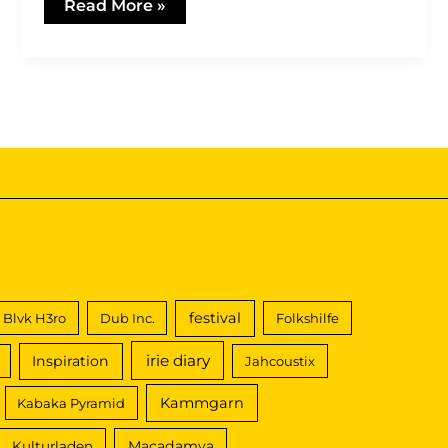
Solar
Read More »
Impulse
festival
Blvk H3ro
Dub Inc.
Folkshilfe
irie diary
Inspiration
Jahcoustix
Kammgarn
Kabaka Pyramid
Macadamya
Kulturladen