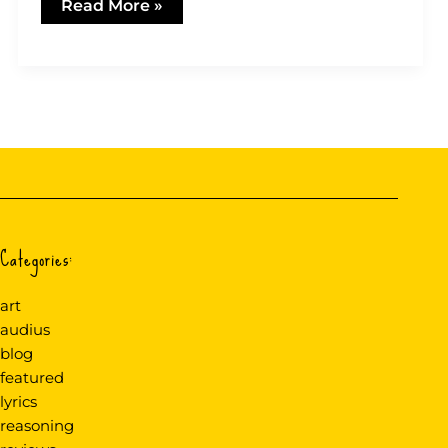
Improvisations-
Read More »
Theater
Categories:
art
audius
blog
featured
lyrics
reasoning