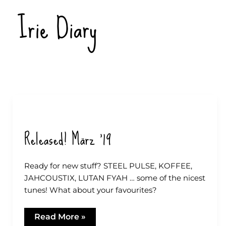
Zum
Irie Diary
Inhalt
springen
Released! März ’19
Ready for new stuff? STEEL PULSE, KOFFEE,
JAHCOUSTIX, LUTAN FYAH … some of the nicest
tunes! What about your favourites?
Released!
Read More »
März