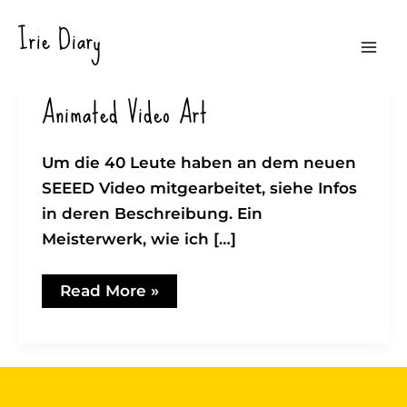
Zum
Irie Diary
Inhalt
Mai
springen
Animated Video Art
Men
Um die 40 Leute haben an dem neuen
SEEED Video mitgearbeitet, siehe Infos
in deren Beschreibung. Ein
Meisterwerk, wie ich […]
Animated
Read More »
Video
Art