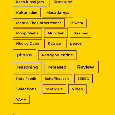
Konstanz
keep it real jam
Macadamya
Kulturladen
Meta & The Cornerstones
Miwata
Moop Mama
München
Naâman
peace
Nkulee Dube
Patrice
photos
Randy Valentine
Review
reasoning
released
Rote Fabrik
Schaffhausen
SEEED
Selections
Video
Stuttgart
YAAM