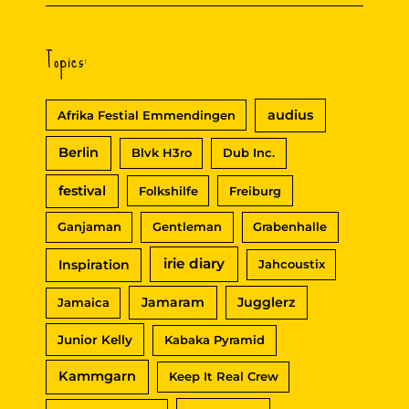
Topics:
audius
Afrika Festial Emmendingen
Berlin
Blvk H3ro
Dub Inc.
festival
Folkshilfe
Freiburg
Ganjaman
Gentleman
Grabenhalle
irie diary
Inspiration
Jahcoustix
Jamaram
Jugglerz
Jamaica
Junior Kelly
Kabaka Pyramid
Kammgarn
Keep It Real Crew