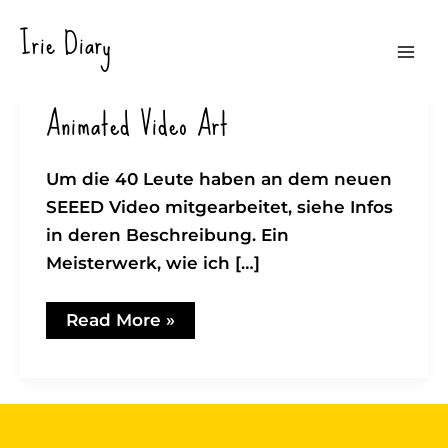
Zum
Irie Diary
Inhalt
Mai
springen
Animated Video Art
Men
Um die 40 Leute haben an dem neuen
SEEED Video mitgearbeitet, siehe Infos
in deren Beschreibung. Ein
Meisterwerk, wie ich […]
Animated
Read More »
Video
Art