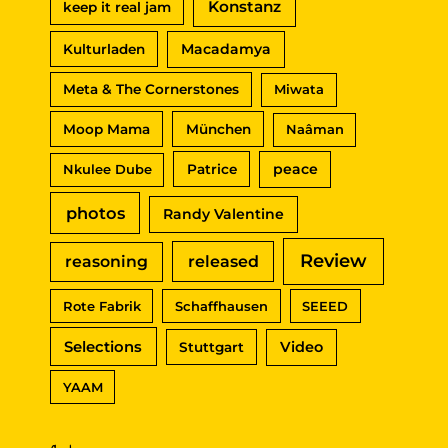
Konstanz
keep it real jam
Macadamya
Kulturladen
Meta & The Cornerstones
Miwata
Moop Mama
München
Naâman
peace
Nkulee Dube
Patrice
photos
Randy Valentine
Review
reasoning
released
Rote Fabrik
Schaffhausen
SEEED
Selections
Video
Stuttgart
YAAM