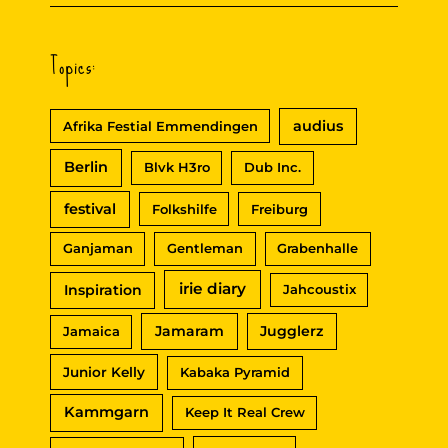
Topics:
audius
Afrika Festial Emmendingen
Berlin
Blvk H3ro
Dub Inc.
festival
Folkshilfe
Freiburg
Ganjaman
Gentleman
Grabenhalle
irie diary
Inspiration
Jahcoustix
Jamaram
Jugglerz
Jamaica
Junior Kelly
Kabaka Pyramid
Kammgarn
Keep It Real Crew