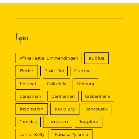
Topics:
audius
Afrika Festial Emmendingen
Berlin
Blvk H3ro
Dub Inc.
festival
Folkshilfe
Freiburg
Ganjaman
Gentleman
Grabenhalle
irie diary
Inspiration
Jahcoustix
Jamaram
Jugglerz
Jamaica
Junior Kelly
Kabaka Pyramid