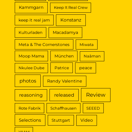
Kammgarn
Keep It Real Crew
Konstanz
keep it real jam
Macadamya
Kulturladen
Meta & The Cornerstones
Miwata
Moop Mama
München
Naâman
peace
Nkulee Dube
Patrice
photos
Randy Valentine
Review
reasoning
released
Rote Fabrik
Schaffhausen
SEEED
Selections
Video
Stuttgart
YAAM