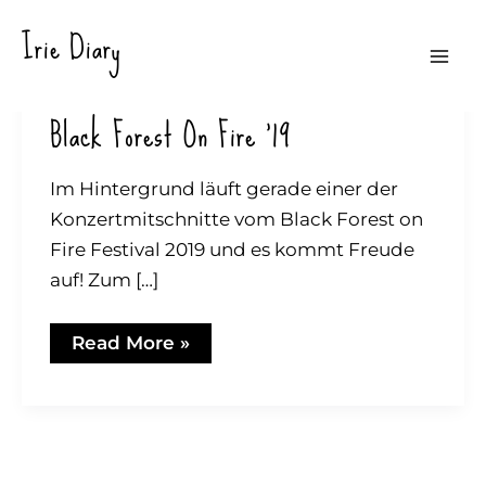
Zum
Irie Diary
Inhalt
Mai
springen
Black Forest On Fire ’19
Me
Im Hintergrund läuft gerade einer der
Konzertmitschnitte vom Black Forest on
Fire Festival 2019 und es kommt Freude
auf! Zum […]
Black
Read More »
Forest
on
Fire
’19