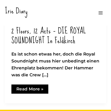
Zum
Irie Diary
Inhalt
Mai
springen
2 Floors, 12 Acts – DIE ROYAL
Men
SOUNDNIGHT In Feldkirch
Es ist schon etwas her, doch die Royal
Soundnight muss hier unbedingt einen
Ehrenplatz bekommen! Der Hammer
was die Crew […]
2
Read More »
Floors,
12
Acts
–
DIE