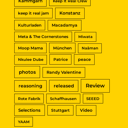
Kammgarn
Keep It Real Crew
Konstanz
keep it real jam
Macadamya
Kulturladen
Meta & The Cornerstones
Miwata
Moop Mama
München
Naâman
peace
Nkulee Dube
Patrice
photos
Randy Valentine
Review
reasoning
released
Rote Fabrik
Schaffhausen
SEEED
Selections
Video
Stuttgart
YAAM