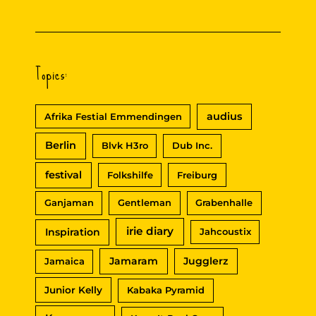
ROYAL
SOUNDNIGHT
in
Feldkirch
Topics:
audius
Afrika Festial Emmendingen
Berlin
Blvk H3ro
Dub Inc.
festival
Folkshilfe
Freiburg
Ganjaman
Gentleman
Grabenhalle
irie diary
Inspiration
Jahcoustix
Jamaram
Jugglerz
Jamaica
Junior Kelly
Kabaka Pyramid