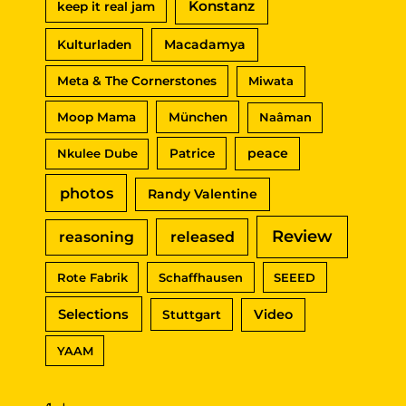
Konstanz
keep it real jam
Macadamya
Kulturladen
Meta & The Cornerstones
Miwata
Moop Mama
München
Naâman
peace
Nkulee Dube
Patrice
photos
Randy Valentine
Review
reasoning
released
Rote Fabrik
Schaffhausen
SEEED
Selections
Video
Stuttgart
YAAM