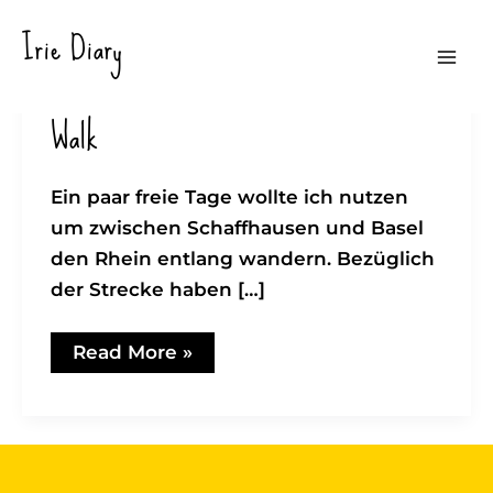
Zum
Irie Diary
Inhalt
Mai
springen
Walk
Men
Ein paar freie Tage wollte ich nutzen
um zwischen Schaffhausen und Basel
den Rhein entlang wandern. Bezüglich
der Strecke haben […]
Walk
Read More »