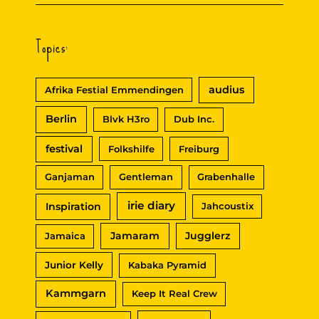
Topics:
audius
Afrika Festial Emmendingen
Berlin
Blvk H3ro
Dub Inc.
festival
Folkshilfe
Freiburg
Ganjaman
Gentleman
Grabenhalle
irie diary
Inspiration
Jahcoustix
Jamaram
Jugglerz
Jamaica
Junior Kelly
Kabaka Pyramid
Kammgarn
Keep It Real Crew