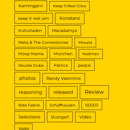
Kammgarn
Keep It Real Crew
Konstanz
keep it real jam
Macadamya
Kulturladen
Meta & The Cornerstones
Miwata
Moop Mama
München
Naâman
peace
Nkulee Dube
Patrice
photos
Randy Valentine
Review
reasoning
released
Rote Fabrik
Schaffhausen
SEEED
Selections
Video
Stuttgart
YAAM