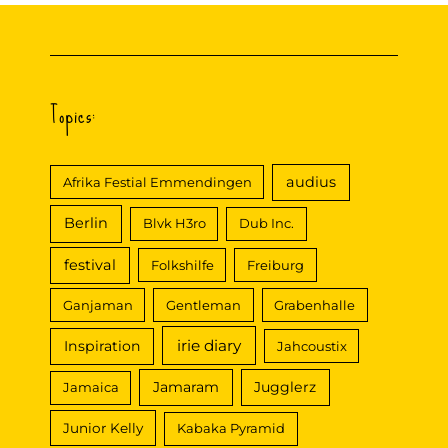
Topics:
audius
Afrika Festial Emmendingen
Berlin
Blvk H3ro
Dub Inc.
festival
Folkshilfe
Freiburg
Ganjaman
Gentleman
Grabenhalle
irie diary
Inspiration
Jahcoustix
Jamaram
Jugglerz
Jamaica
Junior Kelly
Kabaka Pyramid