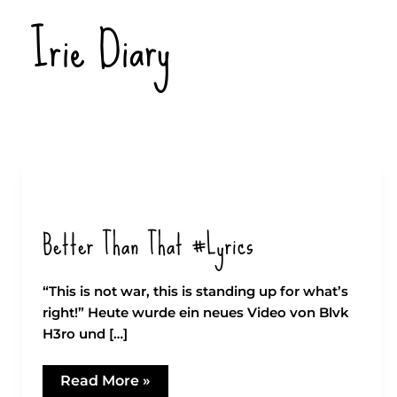
Zum
Irie Diary
Inhalt
springen
Better Than That #Lyrics
“This is not war, this is standing up for what’s
right!” Heute wurde ein neues Video von Blvk
H3ro und […]
Better
Read More »
than