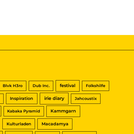
festival
Blvk H3ro
Dub Inc.
Folkshilfe
irie diary
Inspiration
Jahcoustix
Kammgarn
Kabaka Pyramid
Macadamya
Kulturladen