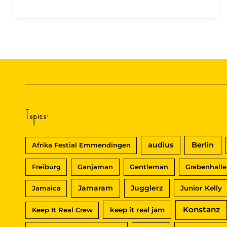
that
#Lyrics
Topics:
audius
Berlin
Afrika Festial Emmendingen
Freiburg
Ganjaman
Gentleman
Grabenhalle
Jamaram
Jugglerz
Jamaica
Junior Kelly
Konstanz
Keep It Real Crew
keep it real jam