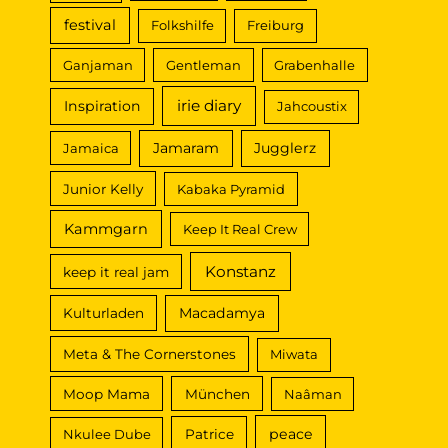
festival
Folkshilfe
Freiburg
Ganjaman
Gentleman
Grabenhalle
irie diary
Inspiration
Jahcoustix
Jamaram
Jugglerz
Jamaica
Junior Kelly
Kabaka Pyramid
Kammgarn
Keep It Real Crew
Konstanz
keep it real jam
Macadamya
Kulturladen
Meta & The Cornerstones
Miwata
Moop Mama
München
Naâman
peace
Nkulee Dube
Patrice