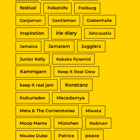
festival
Folkshilfe
Freiburg
Ganjaman
Gentleman
Grabenhalle
irie diary
Inspiration
Jahcoustix
Jamaram
Jugglerz
Jamaica
Junior Kelly
Kabaka Pyramid
Kammgarn
Keep It Real Crew
Konstanz
keep it real jam
Macadamya
Kulturladen
Meta & The Cornerstones
Miwata
Moop Mama
München
Naâman
peace
Nkulee Dube
Patrice