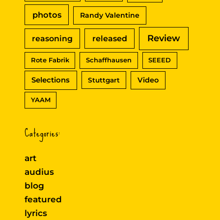
photos
Randy Valentine
Review
reasoning
released
Rote Fabrik
Schaffhausen
SEEED
Selections
Video
Stuttgart
YAAM
Categories:
art
audius
blog
featured
lyrics