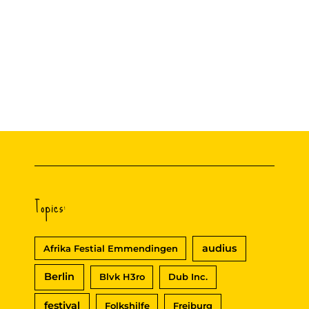
Fireman
Crew
Topics:
audius
Afrika Festial Emmendingen
Berlin
Blvk H3ro
Dub Inc.
festival
Folkshilfe
Freiburg