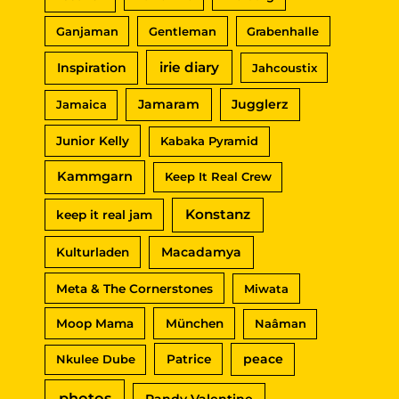
Ganjaman
Gentleman
Grabenhalle
irie diary
Inspiration
Jahcoustix
Jamaram
Jugglerz
Jamaica
Junior Kelly
Kabaka Pyramid
Kammgarn
Keep It Real Crew
Konstanz
keep it real jam
Macadamya
Kulturladen
Meta & The Cornerstones
Miwata
Moop Mama
München
Naâman
peace
Nkulee Dube
Patrice
photos