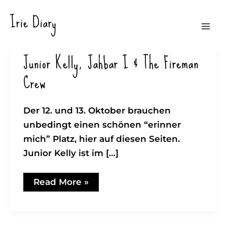
Zum
Irie Diary
Inhalt
Mai
springen
Junior Kelly, Jahbar I & The Fireman
Men
Crew
Der 12. und 13. Oktober brauchen
unbedingt einen schönen “erinner
mich” Platz, hier auf diesen Seiten.
Junior Kelly ist im […]
Junior
Read More »
Kelly,
Jahbar
I
&
The