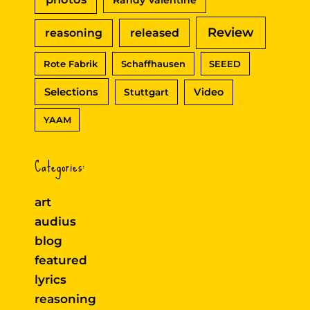
Randy Valentine
Review
reasoning
released
Rote Fabrik
Schaffhausen
SEEED
Selections
Video
Stuttgart
YAAM
Categories:
art
audius
blog
featured
lyrics
reasoning