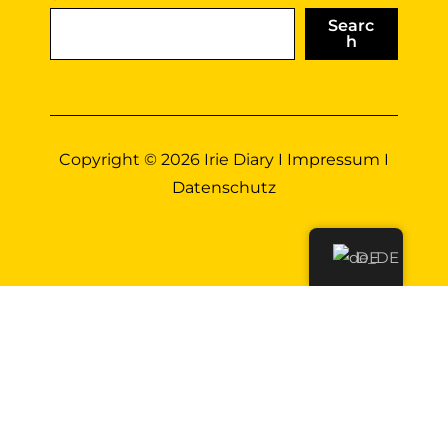
Searc
h
Copyright © 2026 Irie Diary I
Impressum
I
Datenschutz
DE
Diese Website benutzt Cookies. Wenn du die
Website weiter nutzt, gehen wir von deinem
Einverständnis aus.
OK
Nein
Erfahre mehr
You can revoke your consent any time using the