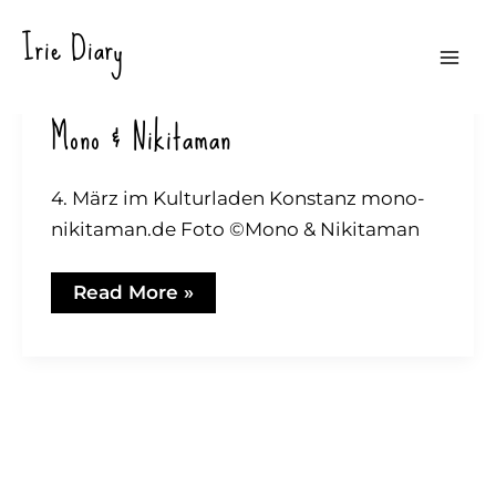
Zum
Irie Diary
Inhalt
Mai
springen
Mono & Nikitaman
Men
4. März im Kulturladen Konstanz mono-
nikitaman.de Foto ©Mono & Nikitaman
Mono
Read More »
&
Nikitaman