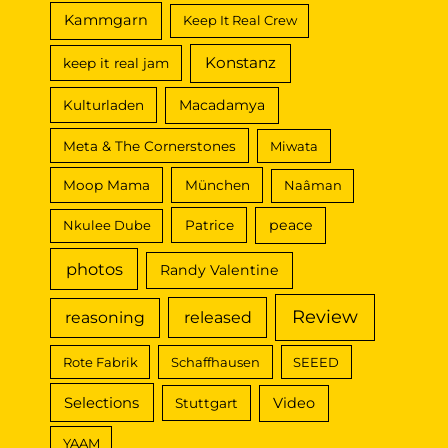
Kammgarn
Keep It Real Crew
Konstanz
keep it real jam
Macadamya
Kulturladen
Meta & The Cornerstones
Miwata
Moop Mama
München
Naâman
peace
Nkulee Dube
Patrice
photos
Randy Valentine
Review
reasoning
released
Rote Fabrik
Schaffhausen
SEEED
Selections
Video
Stuttgart
YAAM