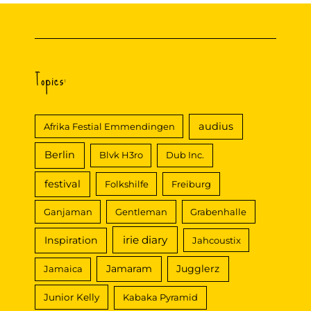
Topics:
audius
Afrika Festial Emmendingen
Berlin
Blvk H3ro
Dub Inc.
festival
Folkshilfe
Freiburg
Ganjaman
Gentleman
Grabenhalle
irie diary
Inspiration
Jahcoustix
Jamaram
Jugglerz
Jamaica
Junior Kelly
Kabaka Pyramid