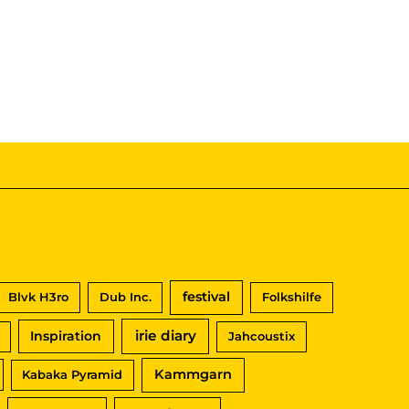
festival
Blvk H3ro
Dub Inc.
Folkshilfe
irie diary
Inspiration
Jahcoustix
Kammgarn
Kabaka Pyramid