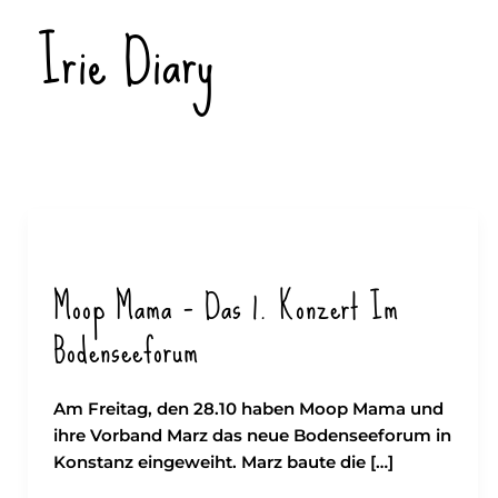
Zum
Irie Diary
Inhalt
springen
Moop Mama – Das 1. Konzert Im
Bodenseeforum
Am Freitag, den 28.10 haben Moop Mama und
ihre Vorband Marz das neue Bodenseeforum in
Konstanz eingeweiht. Marz baute die […]