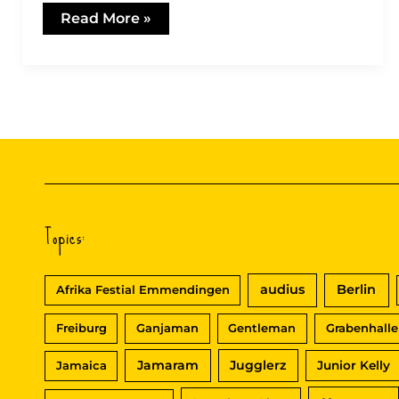
Moop
Read More »
Mama
–
Das
1.
Konzert
im
Bodenseeforum
Topics:
audius
Berlin
Afrika Festial Emmendingen
Freiburg
Ganjaman
Gentleman
Grabenhalle
Jamaram
Jugglerz
Jamaica
Junior Kelly