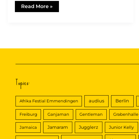
Moop
Read More »
Mama
–
Das
1.
Konzert
im
Bodenseeforum
Topics:
audius
Berlin
Afrika Festial Emmendingen
Freiburg
Ganjaman
Gentleman
Grabenhalle
Jamaram
Jugglerz
Jamaica
Junior Kelly