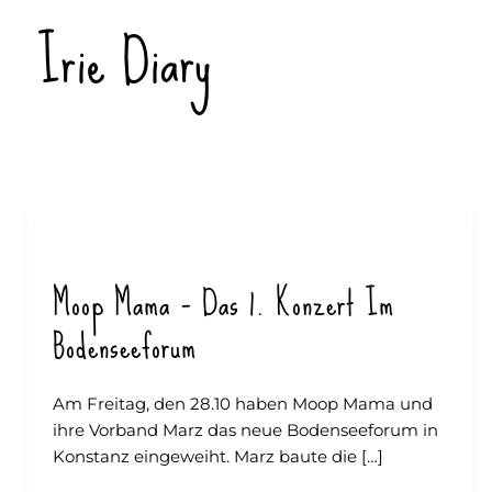
Zum
Irie Diary
Inhalt
springen
Moop Mama – Das 1. Konzert Im
Bodenseeforum
Am Freitag, den 28.10 haben Moop Mama und
ihre Vorband Marz das neue Bodenseeforum in
Konstanz eingeweiht. Marz baute die […]