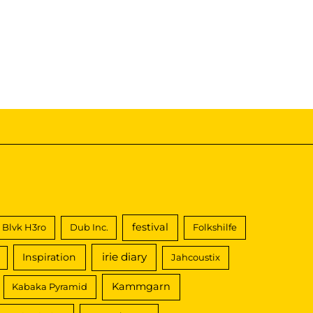
festival
Blvk H3ro
Dub Inc.
Folkshilfe
irie diary
Inspiration
Jahcoustix
Kammgarn
Kabaka Pyramid