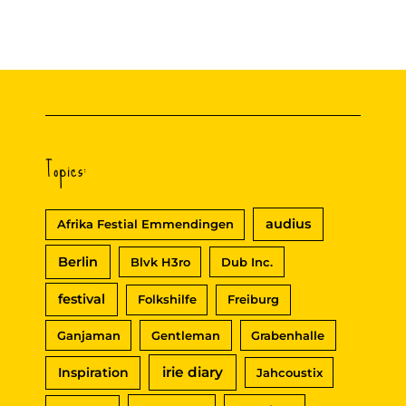
a
r
c
h
f
Topics:
o
r
audius
Afrika Festial Emmendingen
:
Berlin
Blvk H3ro
Dub Inc.
festival
Folkshilfe
Freiburg
Ganjaman
Gentleman
Grabenhalle
irie diary
Inspiration
Jahcoustix