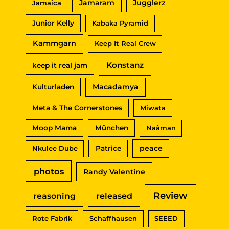
Jamaram
Jugglerz
Jamaica
Junior Kelly
Kabaka Pyramid
Kammgarn
Keep It Real Crew
Konstanz
keep it real jam
Macadamya
Kulturladen
Meta & The Cornerstones
Miwata
Moop Mama
München
Naâman
peace
Nkulee Dube
Patrice
photos
Randy Valentine
Review
reasoning
released
Rote Fabrik
Schaffhausen
SEEED