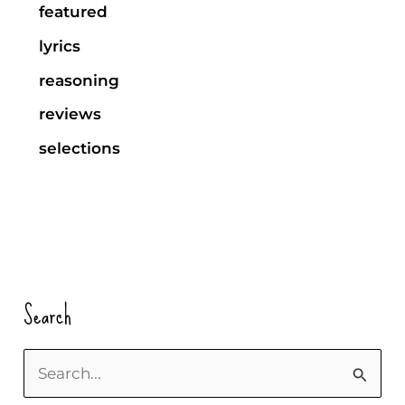
featured
lyrics
reasoning
reviews
selections
Search
S
e