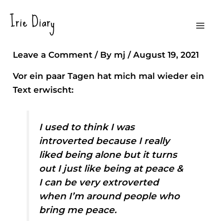
Skip
Irie Diary
to
Ein Introvertiertes Kännchen Philosophie
Mai
content
Leave a Comment
/ By
mj
/
August 19, 2021
Men
Vor ein paar Tagen hat mich mal wieder ein
Text erwischt:
I used to think I was
introverted because I really
liked being alone but it turns
out I just like being at peace &
I can be very extroverted
when I’m around people who
bring me peace.