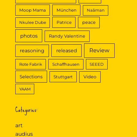
Moop Mama
München
Naâman
peace
Nkulee Dube
Patrice
photos
Randy Valentine
Review
reasoning
released
Rote Fabrik
Schaffhausen
SEEED
Selections
Video
Stuttgart
YAAM
Categories:
art
audius