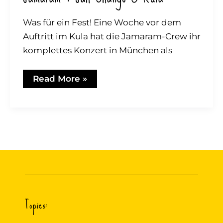
Was für ein Fest! Eine Woche vor dem
Auftritt im Kula hat die Jamaram-Crew ihr
komplettes Konzert in München als
Jamaram
Read More »
&
Jah
Chango
@
Kula
Topics: