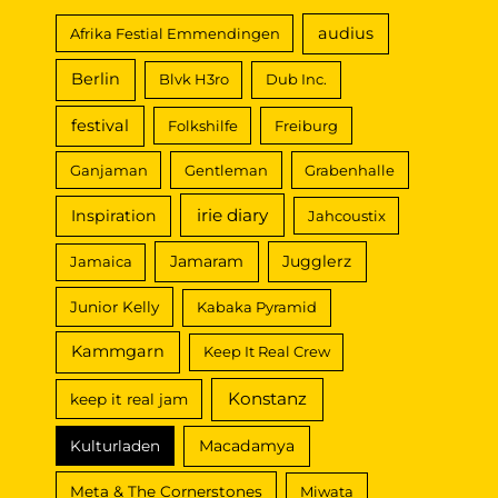
audius
Afrika Festial Emmendingen
Berlin
Blvk H3ro
Dub Inc.
festival
Folkshilfe
Freiburg
Ganjaman
Gentleman
Grabenhalle
irie diary
Inspiration
Jahcoustix
Jamaram
Jugglerz
Jamaica
Junior Kelly
Kabaka Pyramid
Kammgarn
Keep It Real Crew
Konstanz
keep it real jam
Macadamya
Kulturladen
Meta & The Cornerstones
Miwata