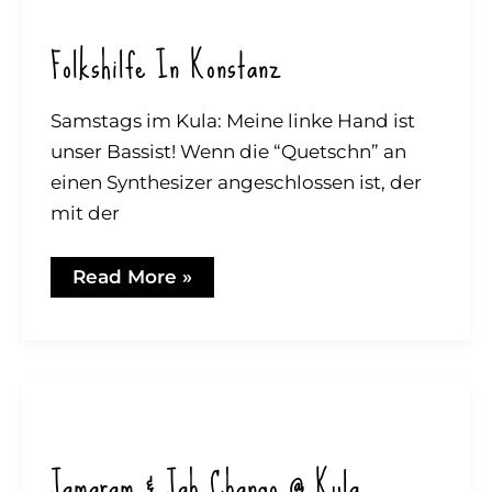
Folkshilfe In Konstanz
Samstags im Kula: Meine linke Hand ist
unser Bassist! Wenn die “Quetschn” an
einen Synthesizer angeschlossen ist, der
mit der
folkshilfe
Read More »
in
Konstanz
Jamaram & Jah Chango @ Kula