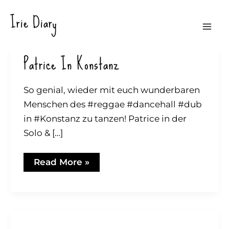
Skip
Irie Diary
to
Mai
content
Patrice In Konstanz
Me
So genial, wieder mit euch wunderbaren
Menschen des #reggae #dancehall #dub
in #Konstanz zu tanzen! Patrice in der
Solo & […]
Patrice
Read More »
in
Konstanz